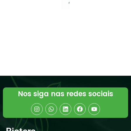
em
Regime de
Prova:
Resumo da
semana
15/06 a
19/06 de
2026
Read More »
Nos siga nas redes sociais