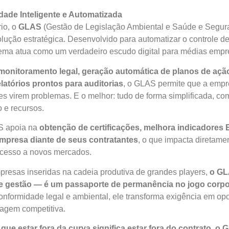
ade Inteligente e Automatizada
io, o
GLAS
(Gestão de Legislação Ambiental e Saúde e Segur
ução estratégica. Desenvolvido para automatizar o controle d
tema atua como um verdadeiro escudo digital para médias empr
onitoramento legal, geração automática de planos de ação
latórios prontos para auditorias
, o GLAS permite que a empre
les virem problemas. E o melhor: tudo de forma simplificada, co
 e recursos.
S apoia na
obtenção de certificações, melhora indicadores
empresa diante de seus contratantes
, o que impacta diretam
acesso a novos mercados.
resas inseridas na cadeia produtiva de grandes players,
o GL
e gestão — é um passaporte de permanência no jogo corpo
 conformidade legal e ambiental, ele transforma exigência em op
agem competitiva.
e estar fora da curva significa estar fora do contrato, o