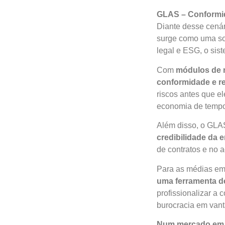
GLAS – Conformid
Diante desse cenár
surge como uma sol
legal e ESG, o sis
Com
módulos de m
conformidade e re
riscos antes que e
economia de tempo
Além disso, o GLA
credibilidade da 
de contratos e no 
Para as médias emp
uma ferramenta d
profissionalizar a
burocracia em vant
Num mercado em qu