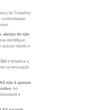
ança do Trabalho)
e conformidade
esas.
, alertas de não
sa identifique
m acesso rápido e
 ESG
e fortalece a
ente na renovação
AS não é apenas
rativo
. Ao
ortunidade e
 GLAS garante