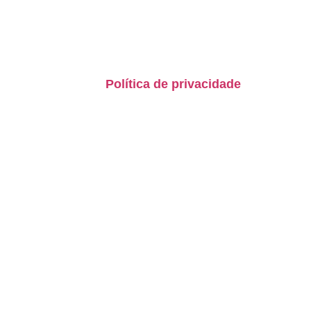
Biotera
Paixão pela sustentabilidade e compromi
com a excelência em conformidade
socioambiental.
Política de privacidade