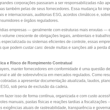
 grandes corporações passaram a ser responsabilizadas não ap
 mas também pelas de seus fornecedores. Essa mudança foi imp
is e internacionais, auditorias ESG, acordos climáticos e, sobr
onsumidores e órgãos reguladores.
édias empresas — geralmente com estruturas mais enxutas — e
 volume crescente de obrigações legais, ambientais e trabalhis
 especializada ou sistemas eficientes de controle, essas empr
as que podem custar caro: desde multas e sanções até a perda 
dica e Risco de Rompimento Contratual
ayers, manter fornecedores em conformidade é uma questão de
onal e até de sobrevivência em mercados regulados. Como res
cobradas a apresentar documentação atualizada, laudos, plan
s ESG, sob pena de exclusão da cadeia.
 em fazer isso de forma contínua, organizada e com custo acessí
les manuais, pastas físicas e reações tardias a fiscalizaçõe
s exigências atuais de rastreabilidade, transparência e govern