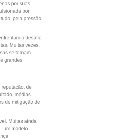
enas por suas
ulsionada por
etudo, pela pressão
nfrentam o desafio
tas. Muitas vezes,
esas se tornam
de grandes
 reputação, de
ultado, médias
os de mitigação de
vel. Muitas ainda
s — um modelo
ança.