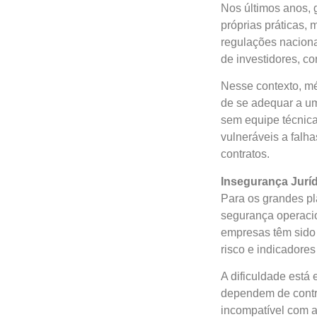
Nos últimos anos,
próprias práticas,
regulações naciona
de investidores, c
Nesse contexto, m
de se adequar a um
sem equipe técnica
vulneráveis a falh
contratos.
Insegurança Jurí
Para os grandes pl
segurança operaci
empresas têm sido 
risco e indicadore
A dificuldade está
dependem de contro
incompatível com a