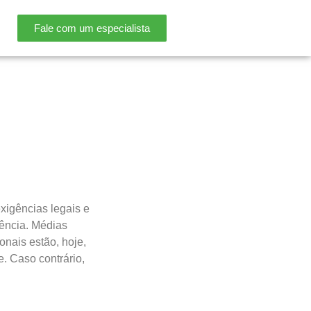
Fale com um especialista
xigências legais e
ência. Médias
nais estão, hoje,
. Caso contrário,