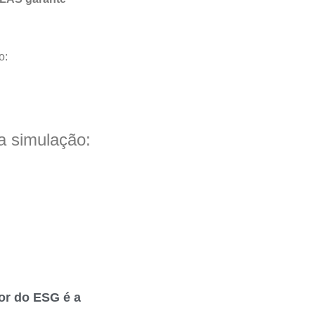
o:
 simulação:
or do ESG é a