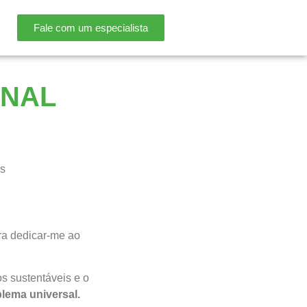
Fale com um especialista
INAL
ns
ara dedicar-me ao
os sustentáveis e o
lema universal.