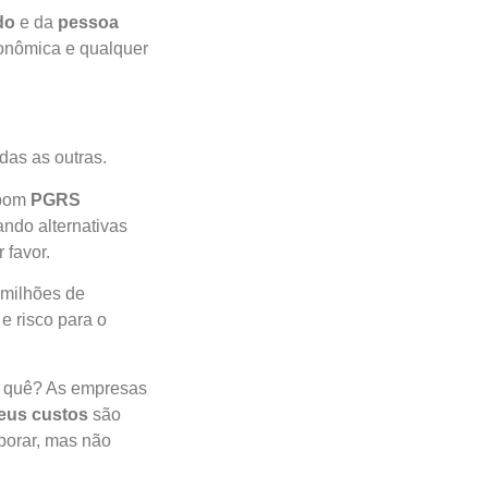
do
e da
pessoa
conômica e qualquer
das as outras.
 bom
PGRS
ndo alternativas
 favor.
 milhões de
 e risco para o
r quê? As empresas
seus custos
são
aborar, mas não