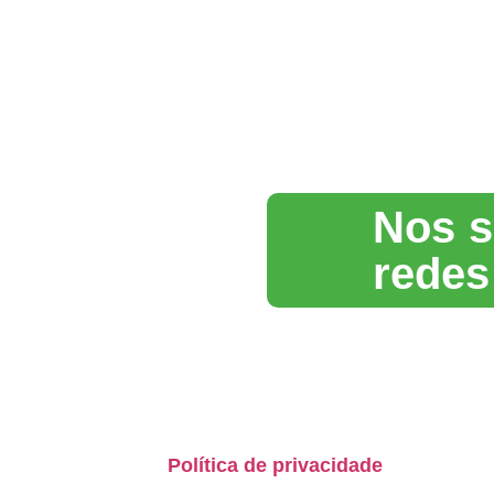
Nos s
redes
Biotera
Paixão pela sustentabilidade e compromi
com a excelência em conformidade
socioambiental.
Política de privacidade