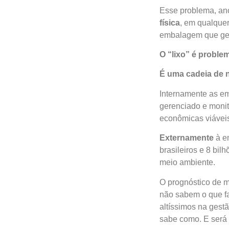
Esse problema, ano
física
, em qualquer
embalagem que gera
O “lixo” é proble
É uma cadeia de n
Internamente as e
gerenciado e monit
econômicas viáveis
Externamente
à e
brasileiros e 8 bi
meio ambiente.
O prognóstico de m
não sabem o que f
altíssimos na gestã
sabe como. E será