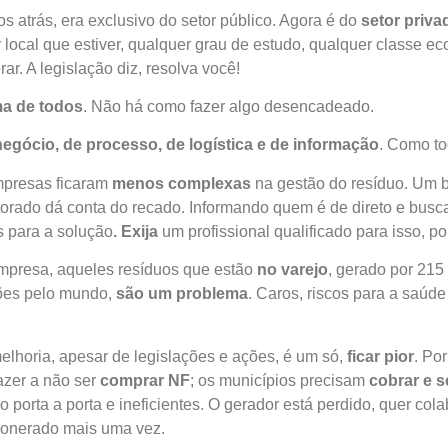
s atrás, era exclusivo do setor público. Agora é do
setor priva
 local que estiver, qualquer grau de estudo, qualquer classe e
r. A legislação diz, resolva você!
ma de todos
. Não há como fazer algo desencadeado.
egócio, de processo, de logística e de informação
. Como to
mpresas ficaram
menos complexas
na gestão do resíduo. Um
orado dá conta do recado. Informando quem é de direto e busca
 para a solução
. Exija
um profissional qualificado para isso, por
mpresa, aqueles resíduos que estão
no varejo
, gerado por 215
lhões pelo mundo,
são um problema
. Caros, riscos para a saúde
elhoria, apesar de legislações e ações, é um só,
ficar pior
. Po
azer a não ser
comprar NF
; os municípios precisam
cobrar e 
o porta a porta e ineficientes. O gerador está perdido, quer col
 onerado mais uma vez.