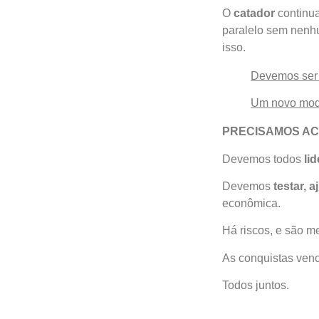
O
catador
continu
paralelo sem nenh
isso.
Devemos ser 
Um novo mod
PRECISAMOS AC
Devemos todos
li
Devemos
testar, a
econômica.
Há riscos, e são m
As conquistas venc
Todos juntos.