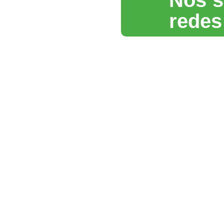
Nos s
redes
Biotera
Paixão pela sustentabilidade e compromi
com a excelência em conformidade
socioambiental.
Política de privacidade