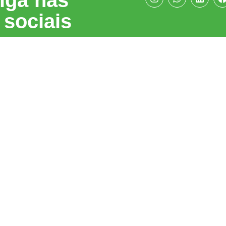
iga nas
 sociais
Navegue
Co
sso
(
Home
c
Tecnologias
Sobre nós
Novidades
Integridade
Contato